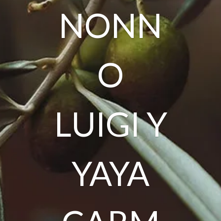
NONN
O
LUIGI Y
YAYA