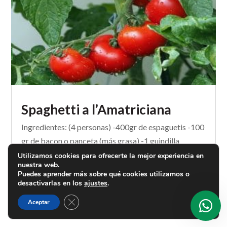
Spaghetti a l’Amatriciana
Ingredientes: (4 personas) -400gr de espaguetis -100
gr de bacon o panceta (más grasa) -1 guindilla
fresca(también vale la seca) -350 gr de tomate
Utilizamos cookies para ofrecerte la mejor experiencia en
nuestra web.
fresco triturado(o en lata) -50 ml de vino blanco -
Puedes aprender más sobre qué cookies utilizamos o
pimienta y sal -Pecorino romano ( queso de oveja
desactivarlas en los
ajustes
.
curado también vale)...
Cerrar el banner de cookies RGPD
Aceptar