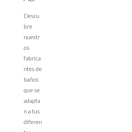
Descu
bre
nuestr
os
fabrica
ntes de
baños
que se
adapta
n a tus
diferen