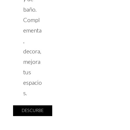
baño.
Compl
ementa
,
decora,
mejora
tus
espacio
s.
DESCURBE