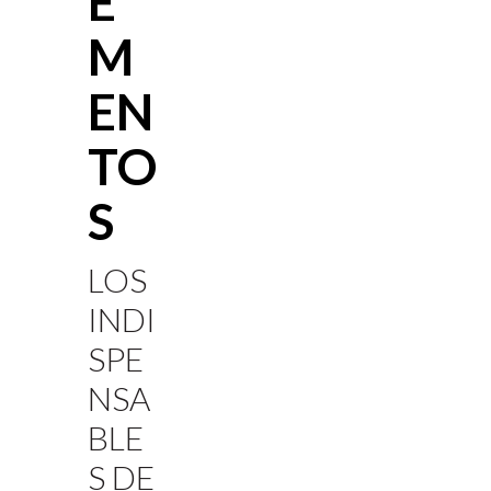
E
M
EN
TO
S
LOS
INDI
SPE
NSA
BLE
S DE