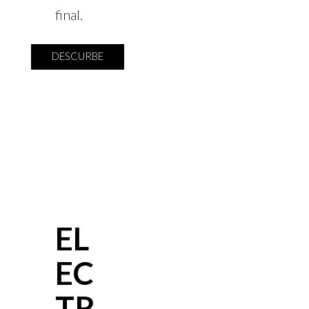
final.
DESCURBE
EL
EC
TR