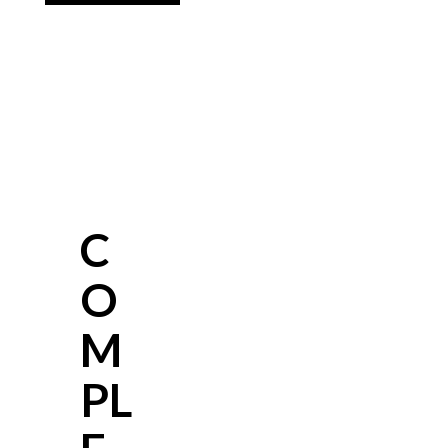
C
O
M
PL