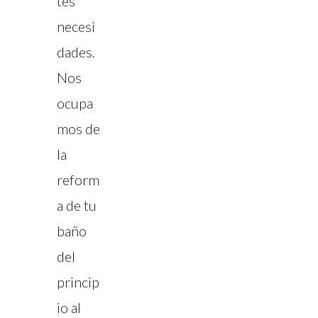
tes
necesi
dades.
Nos
ocupa
mos de
la
reform
a de tu
baño
del
princip
io al