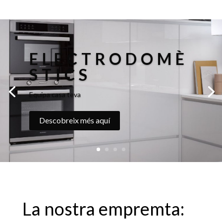
ELECTRODOMÈ
STICS
Equipa casa teva
Descobreix més aquí
La nostra empremta: