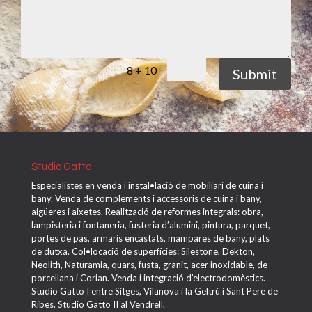
=
8 + 10
Submit
Studio Gatto
Especialistes en venda i instal•lació de mobiliari de cuina i
bany. Venda de complements i accessoris de cuina i bany,
aigüeres i aixetes. Realització de reformes integrals: obra,
lampisteria i fontaneria, fusteria d’alumini, pintura, parquet,
portes de pas, armaris encastats, mampares de bany, plats
de dutxa. Col•locació de superfícies: Silestone, Dekton,
Neolith, Naturamia, quars, fusta, granit, acer inoxidable, de
porcellana i Corian. Venda i integració d’electrodomèstics.
Studio Gatto I entre Sitges, Vilanova i la Geltrú i Sant Pere de
Ribes. Studio Gatto II al Vendrell.