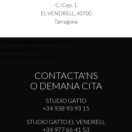
C/ Cep, 1
EL VENDRELL, 43700
Tarragona
Visita la botiga més propera a tu i
concerta una cita
Tot comença per conèixer-nos
CONTACTA'NS
O DEMANA CITA
STUDIO GATTO
+34 938 93 93 15
STUDIO GATTO EL VENDRELL
+34 977 66 41 53