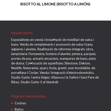
RISOTTO AL LIMONE (RISOTTO A LIMÓN)
Studio Gatto
Especialistes en venda i instal•lació de mobiliari de cuina i
bany. Venda de complements i accessoris de cuina i bany,
aigüeres i aixetes. Realització de reformes integrals: obra,
lampisteria i fontaneria, fusteria d’alumini, pintura, parquet,
portes de pas, armaris encastats, mampares de bany, plats
de dutxa. Col•locació de superfícies: Silestone, Dekton,
Neolith, Naturamia, quars, fusta, granit, acer inoxidable, de
porcellana i Corian. Venda i integració d’electrodomèstics.
Studio Gatto I entre Sitges, Vilanova i la Geltrú i Sant Pere de
Ribes. Studio Gatto II al Vendrell.
Pàgines destacades
Cocinas
Baños