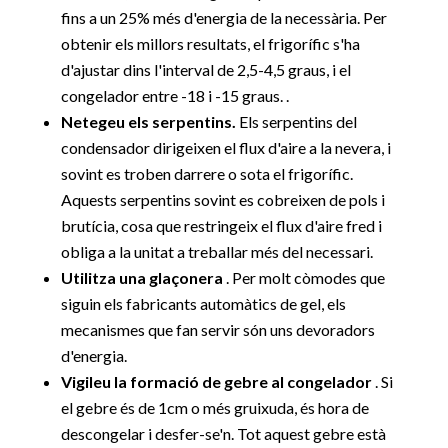
fins a un 25% més d'energia de la necessària. Per
obtenir els millors resultats, el frigorífic s'ha
d'ajustar dins l'interval de 2,5-4,5 graus, i el
congelador entre -18 i -15 graus. .
Netegeu els serpentins.
Els serpentins del
condensador dirigeixen el flux d'aire a la nevera, i
sovint es troben darrere o sota el frigorífic.
Aquests serpentins sovint es cobreixen de pols i
brutícia, cosa que restringeix el flux d'aire fred i
obliga a la unitat a treballar més del necessari.
Utilitza una glaçonera
. Per molt còmodes que
siguin els fabricants automàtics de gel, els
mecanismes que fan servir són uns devoradors
d'energia.
Vigileu la formació de gebre al congelador
. Si
el gebre és de 1cm o més gruixuda, és hora de
descongelar i desfer-se'n. Tot aquest gebre està