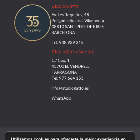
Studio Gatto
Av. Les Roquetes, 48
Polígon Industrial Vilanoveta
08810 SANT PERE DE RIBES
BARCELONA
Tel. 938 939 315
Studio Gatto Vendrell
C./ Cep, 1
43700 EL VENDRELL
TARRAGONA
Tel. 977 664 153
info@studiogatto.es
WhatsApp
Aviso legal
Política privacidad
Utilizamos cookies para ofrecerte la mejor experiencia en