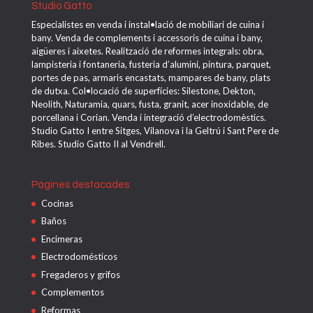
Studio Gatto
Especialistes en venda i instal•lació de mobiliari de cuina i
bany. Venda de complements i accessoris de cuina i bany,
aigüeres i aixetes. Realització de reformes integrals: obra,
lampisteria i fontaneria, fusteria d’alumini, pintura, parquet,
portes de pas, armaris encastats, mampares de bany, plats
de dutxa. Col•locació de superfícies: Silestone, Dekton,
Neolith, Naturamia, quars, fusta, granit, acer inoxidable, de
porcellana i Corian. Venda i integració d’electrodomèstics.
Studio Gatto I entre Sitges, Vilanova i la Geltrú i Sant Pere de
Ribes. Studio Gatto II al Vendrell.
Pàgines destacades
Cocinas
Baños
Encimeras
Electrodomésticos
Fregaderos y grifos
Complementos
Reformas